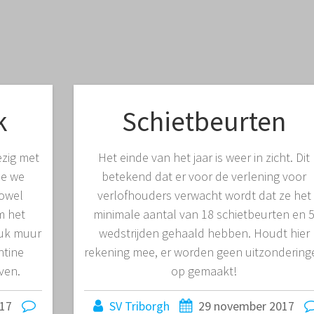
k
Schietbeurten
ezig met
Het einde van het jaar is weer in zicht. Dit
ee we
betekend dat er voor de verlening voor
zowel
verlofhouders verwacht wordt dat ze het
m het
minimale aantal van 18 schietbeurten en 
tuk muur
wedstrijden gehaald hebben. Houdt hier
ntine
rekening mee, er worden geen uitzondering
ven.
op gemaakt!
17
SV Triborgh
29 november 2017