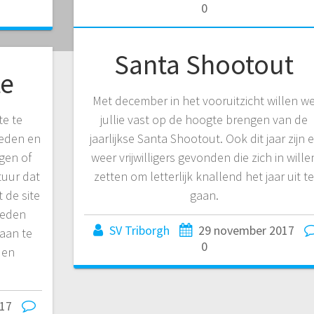
0
Santa Shootout
te
Met december in het vooruitzicht willen w
te te
jullie vast op de hoogte brengen van de
leden en
jaarlijkse Santa Shootout. Ook dit jaar zijn e
gen of
weer vrijwilligers gevonden die zich in wille
tuur dat
zetten om letterlijk knallend het jaar uit t
 de site
gaan.
leden
SV Triborgh
29 november 2017
aan te
0
 en
17